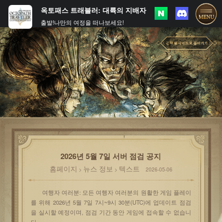
옥토패스 트래블러: 대륙의 지배자
출발!나만의 여정을 떠나보세요!
2026년 5월 7일 서버 점검 공지
홈페이지
뉴스 정보
텍스트
>
>
2026-05-06
여행자 여러분: 모든 여행자 여러분의 원활한 게임 플레이
를 위해 2026년 5월 7일 7시~9시 30분(UTC)에 업데이트 점검
을 실시할 예정이며, 점검 기간 동안 게임에 접속할 수 없습니
다.