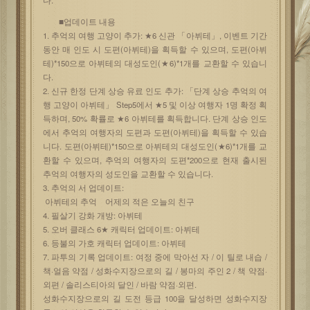
■업데이트 내용
1. 추억의 여행 고양이 추가: ★6 신관 「아뷔테」, 이벤트 기간
동안 매 인도 시 도편(아뷔테)을 획득할 수 있으며, 도편(아뷔
테)*150으로 아뷔테의 대성도인(★6)*1개를 교환할 수 있습니
다.
2. 신규 한정 단계 상승 유료 인도 추가: 「단계 상승 추억의 여
행 고양이 아뷔테」 Step5에서 ★5 및 이상 여행자 1명 확정 획
득하며, 50% 확률로 ★6 아뷔테를 획득합니다. 단계 상승 인도
에서 추억의 여행자의 도편과 도편(아뷔테)을 획득할 수 있습
니다. 도편(아뷔테)*150으로 아뷔테의 대성도인(★6)*1개를 교
환할 수 있으며, 추억의 여행자의 도편*200으로 현재 출시된
추억의 여행자의 성도인을 교환할 수 있습니다.
3. 추억의 서 업데이트:
아뷔테의 추억 어제의 적은 오늘의 친구
4. 필살기 강화 개방: 아뷔테
5. 오버 클래스 6★ 캐릭터 업데이트: 아뷔테
6. 등불의 가호 캐릭터 업데이트: 아뷔테
7. 파투의 기록 업데이트: 여정 중에 막아선 자 / 이 틸로 내습 /
책·얼음 약점 / 성화수지장으로의 길 / 봉마의 주인 2 / 책 약점·
외편 / 솔리스티아의 달인 / 바람 약점·외편.
성화수지장으로의 길 도전 등급 100을 달성하면 성화수지장