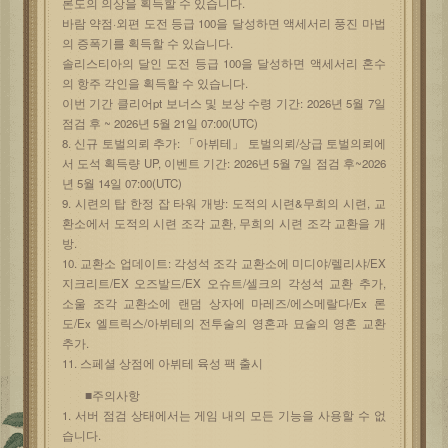
론도의 의상을 획득할 수 있습니다.
바람 약점·외편 도전 등급 100을 달성하면 액세서리 풍진 마법
의 증폭기를 획득할 수 있습니다.
솔리스티아의 달인 도전 등급 100을 달성하면 액세서리 혼수
의 항주 각인을 획득할 수 있습니다.
이번 기간 클리어pt 보너스 및 보상 수령 기간: 2026년 5월 7일
점검 후 ~ 2026년 5월 21일 07:00(UTC)
8. 신규 토벌의뢰 추가: 「아뷔테」 토벌의뢰/상급 토벌의뢰에
서 도석 획득량 UP, 이벤트 기간: 2026년 5월 7일 점검 후~2026
년 5월 14일 07:00(UTC)
9. 시련의 탑 한정 잡 타워 개방: 도적의 시련&무희의 시련, 교
환소에서 도적의 시련 조각 교환, 무희의 시련 조각 교환을 개
방.
10. 교환소 업데이트: 각성석 조각 교환소에 미디야/렐리샤/EX
지크리트/EX 오즈발드/EX 오슈트/셀크의 각성석 교환 추가,
소울 조각 교환소에 랜덤 상자에 마레즈/에스메랄다/Ex 론
도/Ex 엘트릭스/아뷔테의 전투술의 영혼과 묘술의 영혼 교환
추가.
11. 스페셜 상점에 아뷔테 육성 팩 출시
■주의사항
1. 서버 점검 상태에서는 게임 내의 모든 기능을 사용할 수 없
습니다.