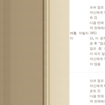
슈퍼
점프
자신에게
트
2)
다음
턴에
적
전체에
배틀
어빌리
345)
티
단
,
이
공
료
후
"
점
점프
중
:
이
되지
않
자신에게
지
않음
슈퍼
점프
자신에게
운트
2)
다음
턴에
적
전체에