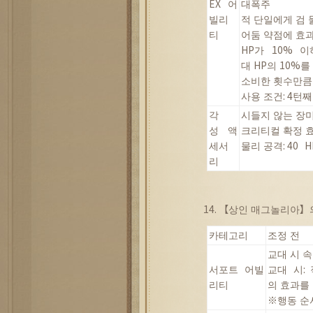
EX
어
대폭주
빌리
적
단일에게
검
티
어둠
약점에
효
HP
가
10%
이
대
HP
의
10%
를
소비한
횟수만큼
사용
조건
: 4
턴째
각
시들지
않는
장
성
액
크리티컬
확정
세서
물리
공격
: 40 H
리
14. 【
상인
매그놀리아
】
카테고리
조정
전
교대
시
속
서포트
어빌
교대
시
:
리티
의
효과를
※
행동
순