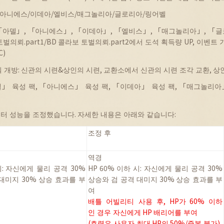
아니에스
/
이데아
/
엘비스
/
매그놀리아
/
글로리아
/
링어벨
「
아델
」
, 「
아니에스
」
, 「
이데아
」
, 「
엘비스
」
, 「
매그놀리아
」
, 「
글
토벌의뢰
.part1/BD
콜라보
토벌의뢰
.part2
에서
도석
획득량
UP,
이벤트
C)
워
개방
:
신관의
시련
&
상인의
시련
,
교환소에서
신관의
시련
조각
교환
,
상
델
」
육성
팩
, 「
아니에스
」
육성
팩
, 「
이데아
」
육성
팩
, 「
매그놀리아
릭터
성능을
조정했습니다
.
자세한
내용은
아래와
같습니다
:
조정
후
역경
시
:
자신에게
물리
공격
30%
HP 60%
이하
시
:
자신에게
물리
공격
30%
대미지
30%
상승
효과를
부
상승와
검
공격
대미지
30%
상승
효과를
부
여
배틀
어빌리티
사용
후
, HP
가
60%
이하
인
경우
자신에게
HP
배리어를
부여
(
효력은
사용자
최대
HP
의
50%/
중복
불가
)