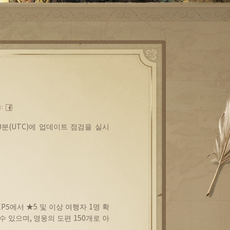
기：
0
분
(UTC)
에
업데이트
점검을
실시
EP5
에서
★5
및
이상
여행자
1
명
확
수
있으며
,
영웅의
도편
150
개로
아