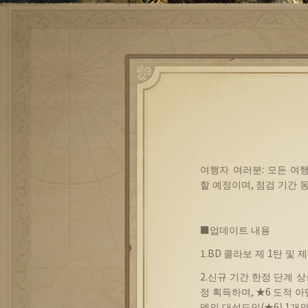
여행자
여러분
:
모든
여
할
예정이며
,
점검
기간
■
업데이트
내용
1.BD
콜라보
제
1
탄
및
제
2.
신규
기간
한정
단계
상
정
획득하며
, ★6
도적
아
델의
대성도인
(★6) 1
개