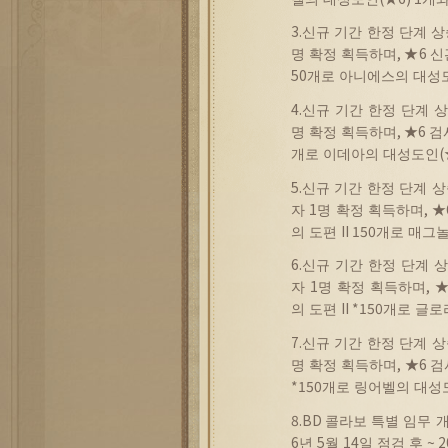
3.
신규
기간
한정
단계
상
명
확정
획득하며
, ★6
신
50
개로
아니에스의
대성
4.
신규
기간
한정
단계
상
명
확정
획득하며
, ★6
검
개로
이데아의
대성도인
(
5.
신규
기간
한정
단계
상
자
1
명
확정
획득하며
, 
의
도편
II 150
개로
매그
6.
신규
기간
한정
단계
상
자
1
명
확정
획득하며
, 
의
도편
II *150
개로
글로
7.
신규
기간
한정
단계
상
명
확정
획득하며
, ★6
검
*150
개로
링어벨의
대성
8.BD
콜라보
특별
임무
6
년
5
월
14
일
점검
후
~ 