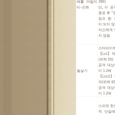
배틀
어빌리
390)
티
-
진화
단
,
이
공
종료
후
"
점프
중
:
이
되지
않
자신에게
지
않음
스타라이
【
Lv1】
(
위력
50)
공격
대상
필살기
이
1.2
배
【
Lv10】
격
(
위력
60
공격
대상
이
1.2
배
스피릿
헌
적
단일