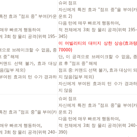
슈퍼
점프
자신에게
특전
효과
"
점프
중
"
을
부여
(
특전
효과
"
점프
중
"
부여
(
카운
운트
2)
다음
턴에
매우
빠르게
행동하여
,
매우
빠르게
행동하여
적
전체에게
3
회
창
물리
공격
(
위력
195
게
3
회
창
물리
공격
(
위력
195-
345)
이
어빌리티의
대미지
상한
상승
(효과
격으로
브레이크할
수
없음
,
종
70000
)
프
중
"
해제
단
,
이
공격으로
브레이크할
수
없음
,
커맨드
선택
불가
,
효과
대상
료
후
"
점프
중
"
해제
음
(
일부
제외
)
점프
중
:
커맨드
선택
불가
,
효과
대상이
부여된
효과의
턴
수가
경과하
지
않음
(
일부
제외
)
자신에게
부여된
효과의
턴
수가
경과
지
않음
슈퍼
점프
자신에게
특전
효과
"
점프
중
"
을
부여
(
특전
효과
"
점프
중
"
을
부여
(
카
운트
2)
다음
턴에
매우
빠르게
행동하여
,
매우
빠르게
행동하여
,
적
전체에게
3
회
창
물리
공격
(
위력
240
게
3
회
창
물리
공격
(
위력
240-
390)