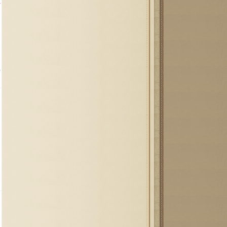
과
종
되
하
격
력
격
력
-