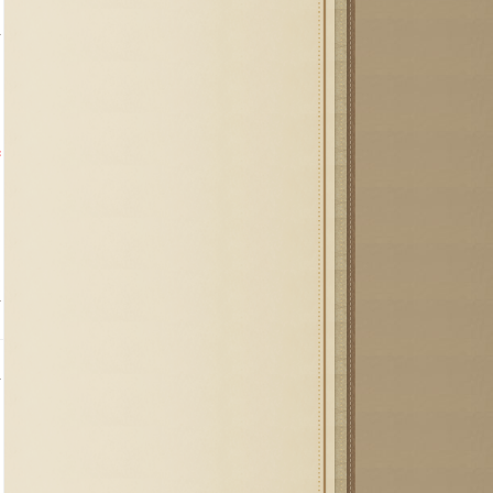
카
-
량
종
되
하
카
-