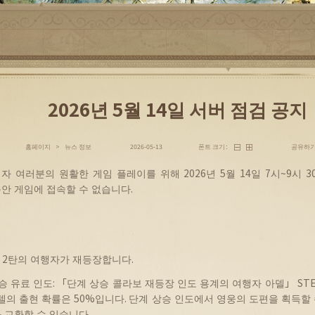
2026년 5월 14일 서버 점검 공지
공유하
홈페이지
뉴스 정보
폰트 크기：
>
2026-05-13
행자
여러분의
원활한
게임
플레이를
위해
2026
년
5
월
14
일
7
시
~9
시
3
동안
게임에
접속할
수
없습니다
.
2
탄의
여행자가
재등장합니다
.
승
유료
인도
: 「
단계
상승
콜라보
재등장
인도
용계의
여행자
아델
」
ST
델의
출현
확률은
50%
입니다
.
단계
상승
인도에서
영웅의
도편을
획득할
와
교환할
수
있습니다
.