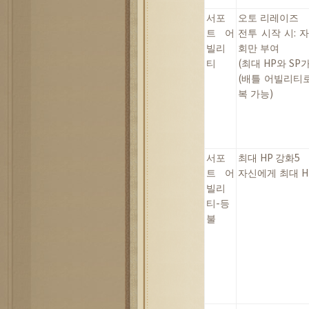
서포
오토
리레이즈
트
어
전투
시작
시
:
빌리
회만
부여
티
(
최대
HP
와
SP
(
배틀
어빌리티
복
가능
)
서포
최대
HP
강화
5
트
어
자신에게
최대
H
빌리
티
-
등
불