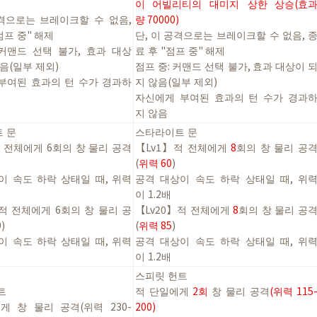
이
어빌리티의
대미지
상한
상승
(효
격으로는
브레이크할
수
없음
,
량
70000
)
점프
중
"
해제
단
,
이
공격으로는
브레이크할
수
없음
,
커맨드
선택
불가
,
효과
대상
료
후
"
점프
중
"
해제
음
(
일부
제외
)
점프
중
:
커맨드
선택
불가
,
효과
대상이
부여된
효과의
턴
수가
경과하
지
않음
(
일부
제외
)
자신에게
부여된
효과의
턴
수가
경과
지
않음
트
문
스타라이트
문
적
전체에게
6
회의
창
물리
공격
【
Lv1】
적
전체에게
8
회의
창
물리
공
(
위력
60
)
이
속도
하락
상태일
때
,
위력
공격
대상이
속도
하락
상태일
때
,
위
이
1.2
배
적
전체에게
6
회의
창
물리
공
【
Lv20】
적
전체에게
8
회의
창
물리
공
)
(
위력
85
)
이
속도
하락
상태일
때
,
위력
공격
대상이
속도
하락
상태일
때
,
위
이
1.2
배
스피릿
헌트
트
적
단일에게
2
회
창
물리
공격
(
위력
115
에게
창
물리
공격
(
위력
230-
200)