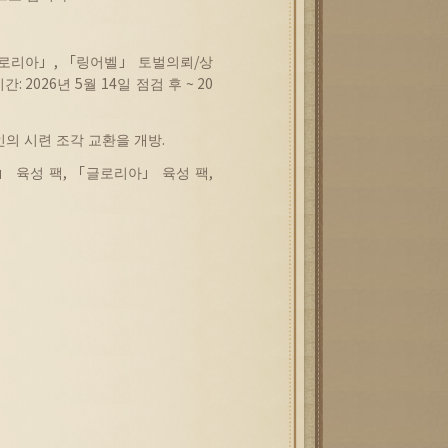
로리아
」
, 「
링어벨
」
토벌의뢰
/
상
기간
: 2026
년
5
월
14
일
점검
후
~ 20
인의
시련
조각
교환을
개방
.
」
육성
팩
, 「
글로리아
」
육성
팩
,