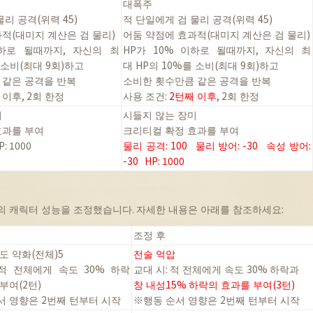
대폭주
물리
공격
(
위력
45)
적
단일에게
검
물리
공격
(
위력
45)
과적
(
대미지
계산은
검
물리
)
어둠
약점에
효과적
(
대미지
계산은
검
물리
)
하로
될때까지
,
자신의
최
HP
가
10%
이하로
될때까지
,
자신의
최
소비
(
최대
9
회
)
하고
대
HP
의
10%
를
소비
(
최대
9
회
)
하고
같은
공격을
반복
소비한
횟수만큼
같은
공격을
반복
이후
, 2
회
한정
사용
조건
:
2
턴째
이후
, 2
회
한정
미
시들지
않는
장미
효과를
부여
크리티컬
확정
효과를
부여
P: 1000
물리
공격
: 100
물리
방어
: -30
속성
방어
:
-30 HP: 1000
의
캐릭터
성능을
조정했습니다
.
자세한
내용은
아래를
참조하세요
:
조정
후
도
약화
(
전체
)5
전술
억압
적
전체에게
속도
30%
하락
교대
시
:
적
전체에게
속도
30%
하락과
부여
(2
턴
)
창
내성
15%
하락의
효과를
부여
(3
턴
)
서
영향은
2
번째
턴부터
시작
※
행동
순서
영향은
2
번째
턴부터
시작