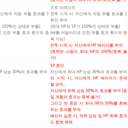
오토
리레이즈
자신에게
자동
부활
효과를
1
전투
시작
시
:
자신에게
자동
부활
효과를
1
회만
부여
가
100%
인
상태로
부활
)
(
최대
HP
와
SP
가
100%
인
상태로
부활
)
로
인한
부활
효과
횟수와
중
(
배틀
어빌리티로
인한
부활
효과
횟수와
중
복
가능
)
전투
시작
시
:
자신에게
HP
배리어를
부여
(
효력은
사용자
최대
HP
의
100%/
중복
불
가
)
SP
충만
P
상승
30%
의
효과를
부여
자신에게
최대
HP
상승
30%
의
효과를
부여
턴
시작
시
,
자신에게
HP
배리어가
존재
할
경우
,
자신에게
위력
상승
50%
의
효과를
부여
(
동
일
계통의
효과는
중복
불가
)
그리고
턴
종료
시
최대
HP
의
50%
를
회복
하는
효과를
부여
.
배리어
실효
시
,
위력
상승
및
HP
회복
효과
도
함께
해제