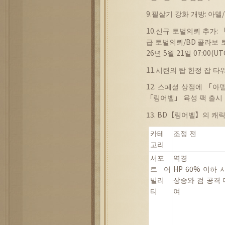
9.
필살기
강화
개방
:
아델
/
10.
신규
토벌의뢰
추가
: 
급
토벌의뢰
/BD
콜라보
26
년
5
월
21
일
07:00(UT
11.
시련의
탑
한정
잡
타
12.
스페셜
상점에
「
아
「
링어벨
」
육성
팩
출시
13. BD【
링어벨
】
의
캐
카테
조정
전
고리
서포
역경
트
어
HP 60%
이하
빌리
상승와
검
공격
티
여