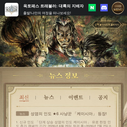
옥토패스 트래블러: 대륙의 지배자
출발!나만의 여정을 떠나보세요!
성염의 인도 ★6 사냥꾼 「케이시아」 등장!
뉴스
1. 신규 인도 「단계 상승 성염의 인도 케이시아」 유료 한정 인
도 추가 캠페인 기간: 2026년 6월 25일 점검 후~2026년 7월 2일 0