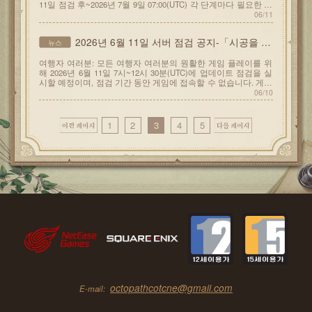
11일 점검 후~2026년 7월 9일 07:00(UTC) 각 단계마다 필요한 유
료 루비 수량이 다릅니다.
06/11
2026년 6월 11일 서버 점검 공지-「시공을 초월한 대축
뉴스
여행자 여러분: 모든 여행자 여러분의 원활한 게임 플레이를 위
해 2026년 6월 11일 7시~12시 30분(UTC)에 업데이트 점검을 실
시할 예정이며, 점검 기간 동안 게임에 접속할 수 없습니다. 게임
은 6월 11일 점검 후 v4.
06/10
1
2
3
4
5
octopathcotcne@gmail.com
E-mail: