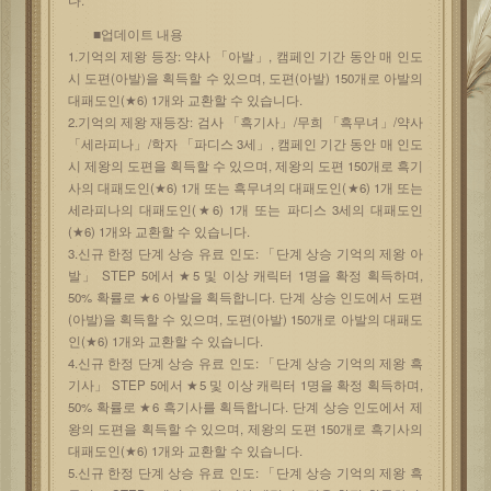
■업데이트 내용
1.기억의 제왕 등장: 약사 「아발」, 캠페인 기간 동안 매 인도
시 도편(아발)을 획득할 수 있으며, 도편(아발) 150개로 아발의
대패도인(★6) 1개와 교환할 수 있습니다.
2.기억의 제왕 재등장: 검사 「흑기사」/무희 「흑무녀」/약사
「세라피나」/학자 「파디스 3세」, 캠페인 기간 동안 매 인도
시 제왕의 도편을 획득할 수 있으며, 제왕의 도편 150개로 흑기
사의 대패도인(★6) 1개 또는 흑무녀의 대패도인(★6) 1개 또는
세라피나의 대패도인(★6) 1개 또는 파디스 3세의 대패도인
(★6) 1개와 교환할 수 있습니다.
3.신규 한정 단계 상승 유료 인도: 「단계 상승 기억의 제왕 아
발」 STEP 5에서 ★5 및 이상 캐릭터 1명을 확정 획득하며,
50% 확률로 ★6 아발을 획득합니다. 단계 상승 인도에서 도편
(아발)을 획득할 수 있으며, 도편(아발) 150개로 아발의 대패도
인(★6) 1개와 교환할 수 있습니다.
4.신규 한정 단계 상승 유료 인도: 「단계 상승 기억의 제왕 흑
기사」 STEP 5에서 ★5 및 이상 캐릭터 1명을 확정 획득하며,
50% 확률로 ★6 흑기사를 획득합니다. 단계 상승 인도에서 제
왕의 도편을 획득할 수 있으며, 제왕의 도편 150개로 흑기사의
대패도인(★6) 1개와 교환할 수 있습니다.
5.신규 한정 단계 상승 유료 인도: 「단계 상승 기억의 제왕 흑