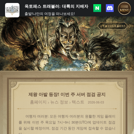
옥토패스 트래블러: 대륙의 지배자
출발!나만의 여정을 떠나보세요!
제왕 아발 등장! 이번 주 서버 점검 공지
홈페이지
뉴스 정보
텍스트
>
>
2026-06-03
여행자 여러분: 모든 여행자 여러분의 원활한 게임 플레이
를 위해 이번 주 목요일 7시~9시 30분(UTC)에 업데이트 점검
을 실시할 예정이며, 점검 기간 동안 게임에 접속할 수 없습니
다.