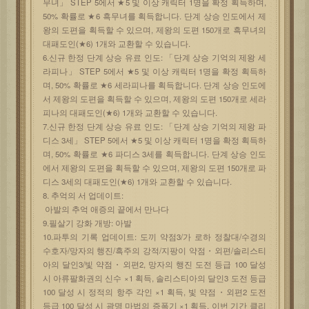
무녀」 STEP 5에서 ★5 및 이상 캐릭터 1명을 확정 획득하며,
50% 확률로 ★6 흑무녀를 획득합니다. 단계 상승 인도에서 제
왕의 도편을 획득할 수 있으며, 제왕의 도편 150개로 흑무녀의
대패도인(★6) 1개와 교환할 수 있습니다.
6.신규 한정 단계 상승 유료 인도: 「단계 상승 기억의 제왕 세
라피나」 STEP 5에서 ★5 및 이상 캐릭터 1명을 확정 획득하
며, 50% 확률로 ★6 세라피나를 획득합니다. 단계 상승 인도에
서 제왕의 도편을 획득할 수 있으며, 제왕의 도편 150개로 세라
피나의 대패도인(★6) 1개와 교환할 수 있습니다.
7.신규 한정 단계 상승 유료 인도: 「단계 상승 기억의 제왕 파
디스 3세」 STEP 5에서 ★5 및 이상 캐릭터 1명을 확정 획득하
며, 50% 확률로 ★6 파디스 3세를 획득합니다. 단계 상승 인도
에서 제왕의 도편을 획득할 수 있으며, 제왕의 도편 150개로 파
디스 3세의 대패도인(★6) 1개와 교환할 수 있습니다.
8. 추억의 서 업데이트:
아발의 추억 애증의 끝에서 만나다
9.필살기 강화 개방: 아발
10.파투의 기록 업데이트: 도끼 약점3/가 로하 정찰대/수경의
수호자/망자의 행진/흑주의 강적/지팡이 약점・외편/솔리스티
아의 달인3/빛 약점・외편2, 망자의 행진 도전 등급 100 달성
시 아류팔화권의 신수 ×1 획득, 솔리스티아의 달인3 도전 등급
100 달성 시 정적의 항주 각인 ×1 획득, 빛 약점・외편2 도전
등급 100 달성 시 광명 마법의 증폭기 ×1 획득. 이번 기간 클리