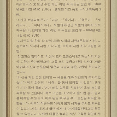
어pt 보너스 및 보상 수령 기간: 이번 주 목요일 점검 후 ~ 2026
년 6월 11일 07:00（UTC）. 캠페인 기간 동안 누적pt 획득량 3
배.
11.신규 토벌의뢰 추가: 「아발」,「흑기사」,「흑무녀」,「세
라피나」,「파디스 3세」 토벌의뢰/상급 토벌의뢰에서 도석
획득량 UP, 캠페인 기간: 이번 주 목요일 점검 후 ~ 2026년 6월
11일 07:00（UTC）
12.시련의 탑 한정 잡 타워 개방: 도적의 시련&무희의 시련, 교
환소에서 도적의 시련 조각 교환, 무희의 시련 조각 교환을 개
방.
13. 교환소 업데이트: 각성석 조각 교환소에 EX 캐스티의 각성
석 교환이 추가되었으며, 소울 조각 교환소 랜덤 상자에 아발/
아뷔테/카잔의 전투술의 영혼과 묘술의 영혼 교환이 추가되었
습니다.
14. 신규 기간 한정 캠페인 — 옥토볼 예측 이벤트가 추가되었
습니다. 메인 화면의 「예측」을 통해 입장할 수 있으며, 캠페
인 기간 동안 플레이어가 매일 임무를 완료하면 옥토 코인을
획득할 수 있습니다. 옥토 코인을 소모하여 월드컵 경기 결과
를 예측할 수 있으며, 예측 완료 후 무료 루비 보상을 획득할 수
있습니다. 예측이 적중하면 예측의 뽑기 상자를 추가로 획득할
수 있으며, 게임 내에서 열면 상자 내 아이템을 랜덤으로 획득
할 수 있습니다. 자세한 내용은 캠페인 세부 규칙을 확인해 주