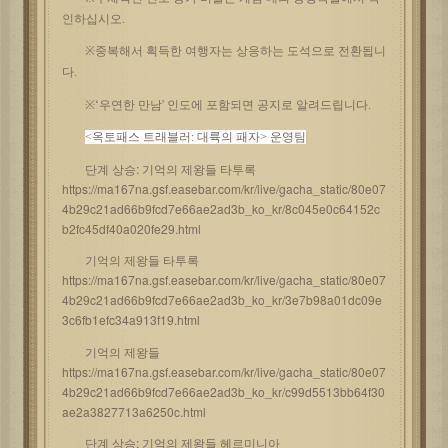
인하십시오.
※중복해서 획득한 여행자는 상응하는 도석으로 전환됩니
다.
※‘우연한 만남' 인도에 포함되면 공지로 알려드립니다.
<옥토패스 트래블러: 대륙의 패자> 운영팀
단계 상승: 기억의 제왕들 타투록
https://ma167na.gsf.easebar.com/kr/live/gacha_static/80e07
4b29c21ad66b9fcd7e66ae2ad3b_ko_kr/8c045e0c64152c
b2fc45df40a020fe29.html
기억의 제왕들 타투록
https://ma167na.gsf.easebar.com/kr/live/gacha_static/80e07
4b29c21ad66b9fcd7e66ae2ad3b_ko_kr/3e7b98a01dc09e
3c6fb1efc34a913f19.html
기억의 제왕들
https://ma167na.gsf.easebar.com/kr/live/gacha_static/80e07
4b29c21ad66b9fcd7e66ae2ad3b_ko_kr/c99d5513bb64f30
ae2a3827713a6250c.html
단계 상승: 기억의 제왕들 헤르미니아