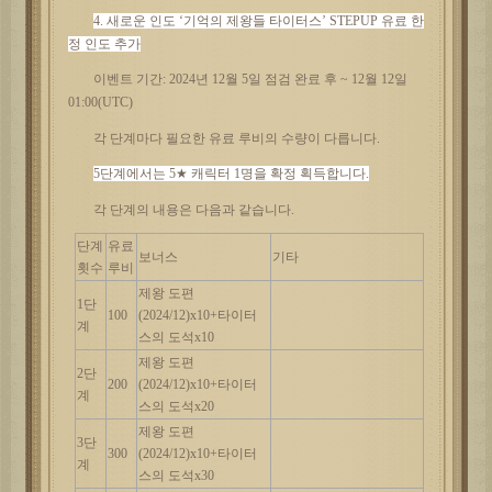
4. 새로운 인도 ‘
기억의
제왕들
타이터스
’ STEPUP 유료 한
정 인도 추가
이벤트
기간
: 2024년 12월 5일 점검 완료 후 ~ 12월 12일
01:00(UTC)
각
단계마다
필요한
유료
루비의
수량이
다릅니다
.
5단계에서는 5★ 캐릭터 1명을 확정 획득합니다.
각
단계의
내용은
다음과
같습니다
.
단계
유료
보너스
기타
횟수
루비
제왕
도편
1단
100
(2024/12)x10+타이터
계
스의 도석x10
제왕
도편
2단
200
(2024/12)x10+타이터
계
스의 도석x20
제왕
도편
3단
300
(2024/12)x10+타이터
계
스의 도석x30