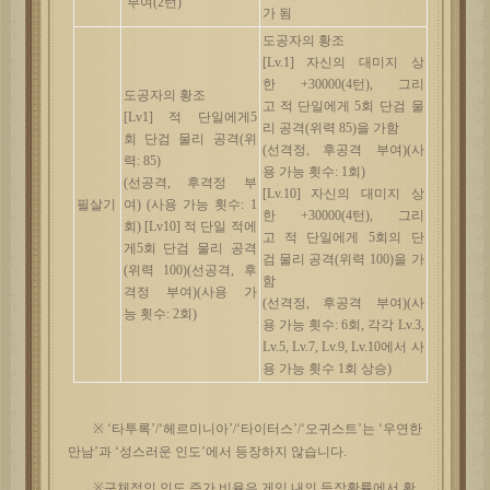
부여
(2
턴
)
가
됨
도공자의
황조
[Lv.1]
자신의
대미지
상
한
+30000(4
턴
),
그리
도공자의
황조
고
적
단일에게
5
회 단검
물
[Lv1]
적
단일에게
5
리
공격
(
위력
85)
을
가함
회
단검
물리
공격
(
위
(
선격정
,
후공격
부여
)(
사
력
: 85)
용
가능
횟수
: 1
회
)
(
선공격
,
후격정
부
[Lv.10]
자신의
대미지
상
필살기
여
)
(
사용
가능
횟수
: 1
한
+30000(4
턴
),
그리
회
)
[Lv10]
적
단일
적에
고
적
단일에게
5
회의 단
게
5
회
단검
물리
공격
검
물리
공격
(
위력
100)
을
가
(
위력
100)(
선공격
,
후
함
격정
부여
)(
사용
가
(
선격정
,
후공격
부여
)(
사
능
횟수
: 2
회
)
용
가능
횟수
: 6
회
,
각각
Lv.3,
Lv.5, Lv.7, Lv.9, Lv.10
에서
사
용
가능
횟수
1
회
상승
)
※ ‘타투록’/‘헤르미니아’/‘타이터스’/‘오귀스트’는 ‘우연한
만남’과 ‘성스러운 인도’에서 등장하지 않습니다.
※구체적인 인도 증가 비율은 게임 내의 등장확률에서 확