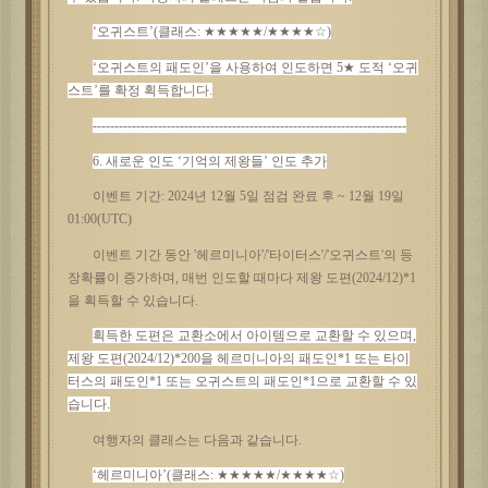
‘오귀스트’(클래스: ★★★★★/★★★★☆)
‘오귀스트의 패도인’을 사용하여 인도하면 5★ 도적 ‘오귀
스트’를 확정 획득합니다.
------------------------------------------------------------------------
6. 새로운 인도 ‘
기억의
제왕들
’ 인도 추가
이벤트
기간
: 2024년 12월 5일 점검 완료 후 ~ 12월 19일
01:00(UTC)
이벤트
기간
동안
'헤르미니아'/'타이터스'/'오귀스트'의 등
장확률이 증가하며, 매번 인도할 때마다 제왕 도편(2024/12)*1
을 획득할 수 있습니다.
획득한
도편은
교환소에서
아이템으로
교환할
수
있으며
,
제왕 도편(2024/12)*200을 헤르미니아의 패도인*1 또는 타이
터스의 패도인*1 또는 오귀스트의 패도인*1으로 교환할 수 있
습니다.
여행자의
클래스는
다음과
같습니다
.
‘헤르미니아’(클래스: ★★★★★/★★★★☆)