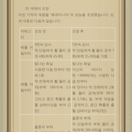
20. 캐릭터 조정
이번
기억의
제왕들
‘헤르미니아’의 성능을 조정했습니다. 상
세 내용은 다음과 같습니다:
카테고
조정
전
조정
후
리
4
연속
강사
5
연속
강사
배틀
어
적
단일에게
활
물리
공
적
단일에게
활
물리
공격
5
빌리티
격
4
회
(
위력
45-90)
회
(
위력
55-100)
을
가함
빛나는
화살
빛나는
화살
사용한
다음
턴부터
1
턴
자신의
대미지
상
에
1
회
한
+30000(5
턴
),
사용한
다
적
전체에게
활
물리
공
음
턴부터
:
배틀
어
격
(
위력
:
180/
지속
2-5
매
턴마다
적
전체에게
2
회
빌리티
회
)
활
물리
공격
(
위력
90/
지
그리고
중간
확률로
출
속
2-5
회
),
빛
,
부채
약점을
혈
상태이상을
부여
(2
공격하고
,
중간
확률로
출
턴
)
혈
상태이상
부여
(2
턴
)
흡혼의
부채
적
단일에게
부채
물리
공
흡혼의
부채
격
(
위력
260-450)
을
가하며
,