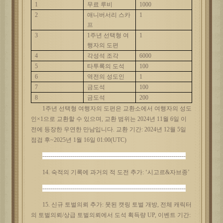
1
무료
루비
1000
2
애니버서리
스카
1
프
3
1주년 선택형 여
1
행자의 도편
4
각성석
조각
6000
5
타투록의
도석
100
6
역전의
성도인
1
7
금도석
100
8
금도석
200
1주년 선택형 여행자의 도편은 교환소에서 여행자의 성도
인×1으로 교환할 수 있으며, 교환 범위는 2024년 11월 6일 이
전에 등장한 우연한 만남입니다. 교환 기간: 2024년 12월 5일
점검 후~2025년 1월 16일 01:00(UTC)
------------------------------------------------------------------------
14. 숙적의 기록에 과거의 적 도전 추가: ‘시고르&자브종’
------------------------------------------------------------------------
15. 신규 토벌의뢰 추가:
못된
캣링
토벌
개방
, 전체 캐릭터
의 토벌의뢰/상급 토벌의뢰에서 도석 획득량 UP, 이벤트 기간: