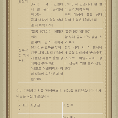
필살기
[Lv10]
적
단일에
[Lv10]
적
단일에게
활
물
게
활
물리
공격
(
위
리
공격
(
위력
600)
력
600)
공격
대상이
출혈
상태
공격
대상이
출혈
상태
일
때
위력은
1.5
배가
됨
일
때
위력
1.2
배
[
물공
60][
회심
40][HP
[
물공
100][HP 400]
400]
활
·
부채
공격
10%
상승
효
활
·
부채
공격
대미지
과
부여
10%
상승
효과를
부여
전투
시작
시
:
적
전체에
천부각
전투
시작
시
:
적
전체에
게
출혈
상태이상
부여
(6
턴
)
성
액세
게
높은
확률로
출혈
상
(
서포트
어빌리티와
장
서리
태이상
부여
(3
턴
)
비
성능에
의한
효과
상한
:
(
서포트
어빌리티와
장
30%)
비
성능에
의한
효과
상
한
: 30%)
이번
기억의
제왕들
‘타이터스’의 성능을 조정했습니다. 상세
내용은 다음과 같습니다:
카테고
조정
전
조정
후
리
밀어
베기