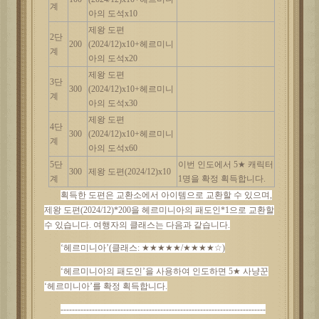
계
아의 도석x10
제왕
도편
2단
200
(2024/12)x10+헤르미니
계
아의 도석x20
제왕
도편
3단
300
(2024/12)x10+헤르미니
계
아의 도석x30
제왕
도편
4단
300
(2024/12)x10+헤르미니
계
아의 도석x60
5단
이번
인도에서
5★ 캐릭터
300
제왕
도편
(2024/12)x10
계
1명을 확정 획득합니다.
획득한
도편은
교환소에서
아이템으로
교환할
수
있으며
,
제왕 도편(2024/12)*200을 헤르미니아의 패도인*1으로 교환할
수 있습니다. 여행자의 클래스는 다음과 같습니다.
‘헤르미니아’(클래스: ★★★★★/★★★★☆)
‘헤르미니아의 패도인’을 사용하여 인도하면 5★ 사냥꾼
‘헤르미니아’를 확정 획득합니다.
------------------------------------------------------------------------