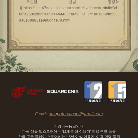
우연한 만남 등장확
률:https://ma167na.gsf.easebar.com/kr/live/gacha_static/3d
88fa258c2d35fe4f6c44b44881a658_ko_kr/1a01969d8533
aa0e78a88ae9a0d41e7a.html
octopathcotcne@gmail.com
E-mail:
게임이용등급안내:
한국 애플 앱스토어에는 '12세 이상 이용가' 이용 연령 등급
한국 구글 플레이 스토어에는 '15세 이상 이용가' 이용 연령 등급