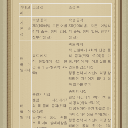
카테고
조정
전
조정
후
리
속성
공격
속성
공격
기
286(100
레벨
,
모든
어빌
330(100
레벨
,
모든
어빌리
본
속
리티
습득
,
장비
없음
,
티
습득
,
장비
없음
,
천부각
성
천부각성
전
)
성
전
)
쿼드
에지
적
단일에게
4
회의
단검
물
쿼드
에지
리
공격
(
위력
45-90)
을
가
배
적
단일에게
4
회 단
함
.
약점이
아니어도
실드
포
틀
어
검
물리
공격
(
위력
: 45-
인트를
감소시킴
빌리티
90)
행동
선택
시
자신이
격정
상
태라면
자신에게
BP 3
회
복
효과를
부여
종언의
시집
종언의
시집
랜덤
타깃에게
3
회의 책
물
랜덤
타깃에게
3
리
공격
(
위력
: 65-120)
배
회
책
물리
공격
(
위력
:
각
공격마다
중간
확률로
독
·
틀
어
65-120)
마비
상태이상을
부여
(2
턴
)
빌리티
공격마다
중간
확률
행동
선택
시
자신이
격정
상
로
독
·
마비
상태이상을
태라면
공격
횟수는
6
회