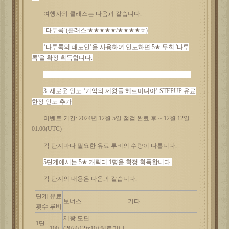
여행자의
클래스는
다음과
같습니다
.
‘타투록’(클래스:★★★★★/★★★★☆)
‘타투록의 패도인’을 사용하여 인도하면 5★ 무희 '타투
록'을 확정 획득합니다.
------------------------------------------------------------------------
3. 새로운 인도 ‘
기억의
제왕들
헤르미니아
’ STEPUP 유료
한정 인도 추가
이벤트
기간
: 2024년 12월 5일 점검 완료 후 ~ 12월 12일
01:00(UTC)
각
단계마다
필요한
유료
루비의
수량이
다릅니다
.
5단계에서는 5★ 캐릭터 1명을 확정 획득합니다.
각
단계의
내용은
다음과
같습니다
.
단계
유료
보너스
기타
횟수
루비
제왕
도편
1단
100
(2024/12)x10+헤르미니