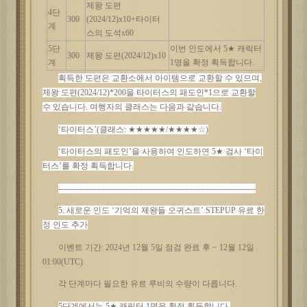
제왕
도편
4단
300
(2024/12)x10+타이터
계
스의 도석x60
5단
이번
인도에서
5★ 캐릭터
300
제왕
도편
(2024/12)x10
계
1명을 확정 획득합니다.
획득한
도편은
교환소에서
아이템으로
교환할
수
있으며
,
제왕 도편(2024/12)*200을 타이터스의 패도인*1으로 교환할
수 있습니다. 여행자의 클래스는 다음과 같습니다.
‘타이터스’(클래스: ★★★★★/★★★★☆)
‘타이터스의 패도인’을 사용하여 인도하면 5★ 검사 ‘타이
터스’를 확정 획득합니다.
------------------------------------------------------------------------
5. 새로운 인도 ‘
기억의
제왕들
오귀스트
’ STEPUP 유료 한
정 인도 추가
이벤트
기간
: 2024년 12월 5일 점검 완료 후 ~ 12월 12일
01:00(UTC)
각
단계마다
필요한
유료
루비의
수량이
다릅니다
.
5단계에서는 5★ 캐릭터 1명을 확정 획득합니다.