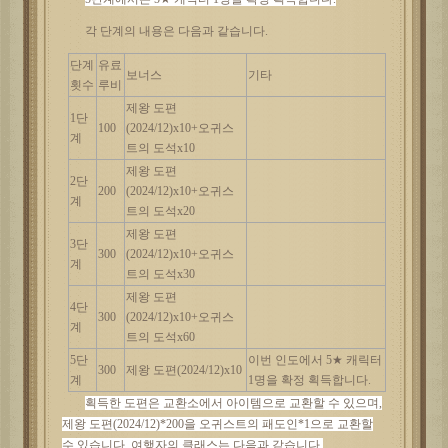
각
단계의
내용은
다음과
같습니다
.
단계
유료
보너스
기타
횟수
루비
제왕
도편
1단
100
(2024/12)x10+오귀스
계
트의 도석x10
제왕
도편
2단
200
(2024/12)x10+오귀스
계
트의 도석x20
제왕
도편
3단
300
(2024/12)x10+오귀스
계
트의 도석x30
제왕
도편
4단
300
(2024/12)x10+오귀스
계
트의 도석x60
5단
이번
인도에서
5★ 캐릭터
300
제왕
도편
(2024/12)x10
계
1명을 확정 획득합니다.
획득한
도편은
교환소에서
아이템으로
교환할
수
있으며
,
제왕 도편(2024/12)*200을 오귀스트의 패도인*1으로 교환할
수 있습니다. 여행자의 클래스는 다음과 같습니다.