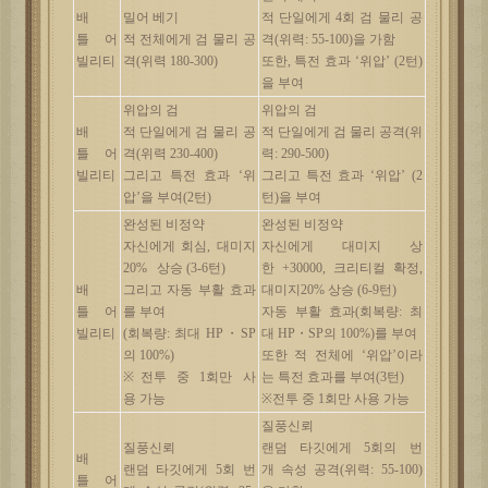
배
밀어
베기
적
단일에게
4
회 검
물리
공
틀
어
적
전체에게
검
물리
공
격
(
위력
:
55-100)
을
가함
빌리티
격
(
위력
180-300)
또한
,
특전
효과
‘
위압
’
(2
턴
)
을
부여
위압의
검
위압의
검
배
적
단일에게
검
물리
공
적
단일에게
검
물리
공격
(
위
틀
어
격
(
위력
230-400)
력
:
290-500)
빌리티
그리고
특전
효과
‘
위
그리고
특전
효과
‘
위압
’
(2
압
’
을
부여
(2
턴
)
턴
)
을
부여
완성된
비정약
완성된
비정약
자신에게
회심
,
대미지
자신에게
대미지
상
20%
상승
(3-6
턴
)
한
+30000,
크리티컬
확정
,
배
그리고
자동
부활
효과
대미지
20%
상승
(6-9
턴
)
틀
어
를
부여
자동
부활
효과
(
회복량
:
최
빌리티
(
회복량
:
최대
HP・SP
대
HP・SP
의
100%)
를
부여
의
100%)
또한
적
전체에
‘
위압
’
이라
※
전투
중
1
회만
사
는
특전
효과를
부여
(3
턴
)
용
가능
※
전투
중
1
회만
사용
가능
질풍신뢰
질풍신뢰
랜덤
타깃에게
5
회의 번
배
랜덤
타깃에게
5
회 번
개
속성
공격
(
위력
: 55-100)
틀
어