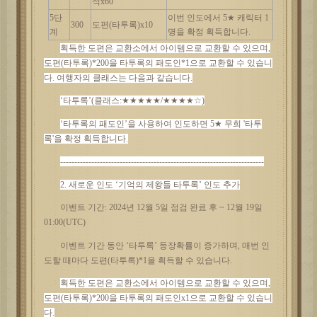
석x60
5단
이번
인도에서
5★ 캐릭터 1
300
도편
(타투록)x10
계
명을 확정 획득합니다.
획득한
도편은
교환소에서
아이템으로
교환할
수
있으며
,
도편(타투록)*200을 타투록의 패도인*1으로 교환할 수 있습니
다. 여행자의 클래스는 다음과 같습니다.
‘타투록’(클래스:★★★★★/★★★★☆)
‘타투록의 패도인’을 사용하여 인도하면 5★ 무희 '타투
록'을 확정 획득합니다.
------------------------------------------------------------------------
2. 새로운 인도 ‘
기억의
제왕들
타투록
’ 인도 추가
이벤트
기간
: 2024년 12월 5일 점검 완료 후 ~ 12월 19일
01:00(UTC)
이벤트
기간
동안
‘타투록’ 등장확률이 증가하며, 매번 인
도할 때마다 도편(타투록)*1을 획득할 수 있습니다.
획득한
도편은
교환소에서
아이템으로
교환할
수
있으며
,
도편(타투록)*200을 타투록의 패도인x1으로 교환할 수 있습니
다.