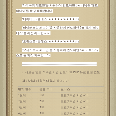
'타투록의 패도인'을 사용하여 인도하면 5★ 사냥꾼 '헤르
미니아'를 확정 획득합니다.
‘타이터스’(클래스: ★★★★★/★★★★☆)
‘타이터스의 패도인’을 사용하여 인도하면 5★ 검사 ‘타이
터스’를 확정 획득합니다.
‘오귀스트’(클래스: ★★★★★/★★★★☆)
‘오귀스트의 패도인’을 사용하여 인도하면 5★ 도적 ‘오귀
스트’를 확정 획득합니다.
------------------------------------------------------------------------
7. 새로운 인도: ‘1주년 기념 인도’ STEPUP 유료 한정 인도
각
단계의
내용은
다음과
같습니다
.
단계
횟수
유료
루비
보너스
1단계
100
도편
(1주년 기념)x10
2단계
200
도편
(1주년 기념)x10
3단계
300
도편
(1주년 기념)x10
4단계
300
도편
(1주년 기념)x10