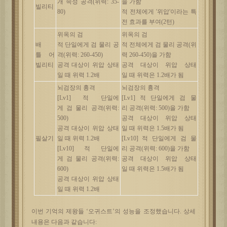
개
속성
공격
(
위력
: 35-
을
가함
빌리티
80)
적
전체에게
'
위압
'
이라는
특
전
효과를
부여
(2
턴
)
위옥의
검
위옥의
검
배
적
단일에게
검
물리
공
적
전체에게
검
물리
공격
(
위
틀
어
격
(
위력
: 260-450)
력
260-450)
을
가함
빌리티
공격
대상이
위압
상태
공격
대상이
위압
상태
일
때
위력
1.2
배
일
때
위력은
1.2
배가
됨
뇌검장의
흉격
뇌검장의
흉격
[Lv1]
적
단일에
[Lv1]
적
단일에게
검
물
게
검
물리
공격
(
위력
:
리
공격
(
위력
: 500)
을
가함
500)
공격
대상이
위압
상태
공격
대상이
위압
상태
일
때
위력은
1.5
배가
됨
필살기
일
때
위력
1.2
배
[Lv10]
적
단일에게
검
물
[Lv10]
적
단일에
리
공격
(
위력
: 600)
을
가함
게
검
물리
공격
(
위력
:
공격
대상이
위압
상태
600)
일
때
위력은
1.5
배가
됨
공격
대상이
위압
상태
일
때
위력
1.2
배
이번
기억의
제왕들
‘오귀스트’의 성능을 조정했습니다. 상세
내용은 다음과 같습니다: