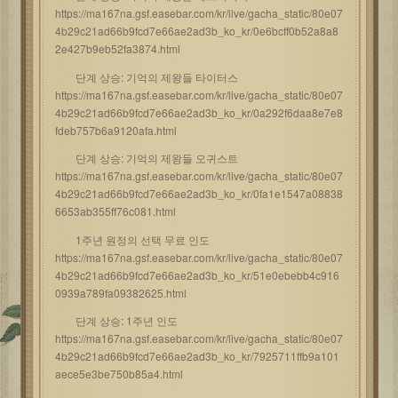
https://ma167na.gsf.easebar.com/kr/live/gacha_static/80e07
4b29c21ad66b9fcd7e66ae2ad3b_ko_kr/0e6bcff0b52a8a8
2e427b9eb52fa3874.html
단계 상승: 기억의 제왕들 타이터스
https://ma167na.gsf.easebar.com/kr/live/gacha_static/80e07
4b29c21ad66b9fcd7e66ae2ad3b_ko_kr/0a292f6daa8e7e8
fdeb757b6a9120afa.html
단계 상승: 기억의 제왕들 오귀스트
https://ma167na.gsf.easebar.com/kr/live/gacha_static/80e07
4b29c21ad66b9fcd7e66ae2ad3b_ko_kr/0fa1e1547a08838
6653ab355ff76c081.html
1주년 원정의 선택 무료 인도
https://ma167na.gsf.easebar.com/kr/live/gacha_static/80e07
4b29c21ad66b9fcd7e66ae2ad3b_ko_kr/51e0ebebb4c916
0939a789fa09382625.html
단계 상승: 1주년 인도
https://ma167na.gsf.easebar.com/kr/live/gacha_static/80e07
4b29c21ad66b9fcd7e66ae2ad3b_ko_kr/7925711ffb9a101
aece5e3be750b85a4.html