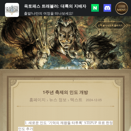
옥토패스 트래블러: 대륙의 지배자
출발!나만의 여정을 떠나보세요!
1주년 축제의 인도 개방
홈페이지
뉴스 정보
텍스트
>
>
2024-12-05
1. 새로운 인도 ‘
기억의
제왕들
타투록
’ STEPUP 유료 한정
인도 추가