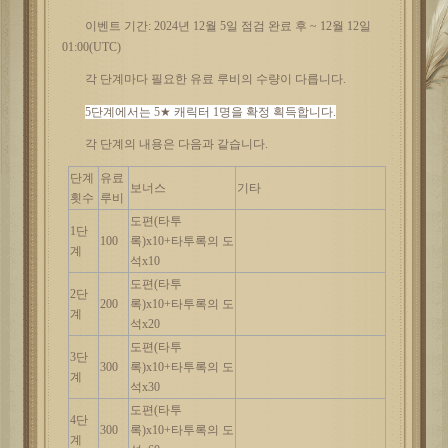
이벤트
기간
: 2024년 12월 5일 점검 완료 후 ~ 12월 12일
01:00(UTC)
각
단계마다
필요한
유료
루비의
수량이
다릅니다
.
5단계에서는 5★ 캐릭터 1명을 확정 획득합니다.
각
단계의
내용은
다음과
같습니다
.
단계
유료
보너스
기타
횟수
루비
도편
(타투
1단
100
록)x10+타투록의 도
계
석x10
도편
(타투
2단
200
록)x10+타투록의 도
계
석x20
도편
(타투
3단
300
록)x10+타투록의 도
계
석x30
도편
(타투
4단
300
록)x10+타투록의 도
계