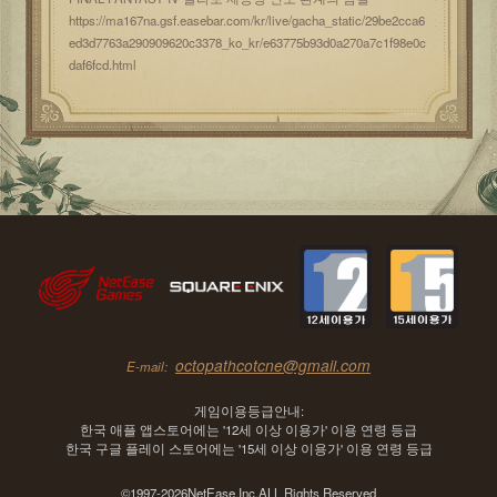
https://ma167na.gsf.easebar.com/kr/live/gacha_static/29be2cca6
ed3d7763a290909620c3378_ko_kr/e63775b93d0a270a7c1f98e0c
daf6fcd.html
octopathcotcne@gmail.com
E-mail:
게임이용등급안내:
한국 애플 앱스토어에는 '12세 이상 이용가' 이용 연령 등급
한국 구글 플레이 스토어에는 '15세 이상 이용가' 이용 연령 등급
©1997-2026NetEase.Inc.ALL Rights Reserved