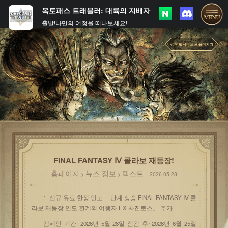
옥토패스 트래블러: 대륙의 지배자
출발!나만의 여정을 떠나보세요!
FINAL FANTASY Ⅳ 콜라보 재등장!
홈페이지
뉴스 정보
텍스트
>
>
2026-05-28
1. 신규 유료 한정 인도 「단계 상승 FINAL FANTASY Ⅳ 콜
라보 재등장 인도 환계의 여행자 EX 사잔토스」 추가
캠페인 기간: 2026년 5월 28일 점검 후~2026년 6월 25일