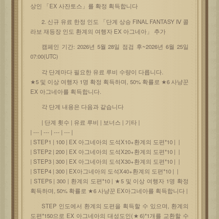
상인 「EX 사잔토스」를 확정 획득합니다
2. 신규 유료 한정 인도 「단계 상승 FINAL FANTASY Ⅳ 콜
라보 재등장 인도 환계의 여행자 EX 아그네아」 추가
캠페인 기간: 2026년 5월 28일 점검 후~2026년 6월 25일
07:00(UTC)
각 단계마다 필요한 유료 루비 수량이 다릅니다.
★5 및 이상 여행자 1명 확정 획득하며, 50% 확률로 ★6 사냥꾼
EX 아그네아를 획득합니다.
각 단계 내용은 다음과 같습니다
| 단계 횟수 | 유료 루비 | 보너스 | 기타 |
| --- | --- | --- | --- |
| STEP1 | 100 | EX 아그네아의 도석X10+환계의 도편*10 | |
| STEP2 | 200 | EX 아그네아의 도석X20+환계의 도편*10 | |
| STEP3 | 300 | EX 아그네아의 도석X30+환계의 도편*10 | |
| STEP4 | 300 | EX아그네아의 도석X40+환계의 도편*10 | |
| STEP5 | 300 | 환계의 도편*10 | ★5 및 이상 여행자 1명 확정
획득하며, 50% 확률로 ★6 사냥꾼 EX아그네아를 획득합니다 |
STEP 인도에서 환계의 도편을 획득할 수 있으며, 환계의
도편*150으로 EX 아그네아의 대성도인(★6)*1개를 교환할 수