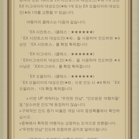
EX 아그네아의 대성도인(★6) 1개 또는 EX 오필리아의 대성도
인(★6) 1개를 교환할 수 있습니다.
여행자의 클래스는 다음과 같습니다.
「EX 사잔토스」(클래스：★★★★★★)
「EX 사잔토스의 대성도인(★6)」을 사용하여 인도하면 ★6
상인 「EX 사잔토스」를 확정 획득합니다
「EX 아그네아」(클래스：★★★★★★)
「EX아그네아의 대성도인(★6)」을 사용하여 인도하면 ★6
사냥꾼 「EX아그네아」를 확정 획득합니다
「EX 오필리아」(클래스：★★★★★★)
「EX 오필리아의 대성도인(★6)」으로 인도 시 ★6 학자 「EX
오필리아」 1개 확정 획득합니다
※이번 UP 캐릭터는 "우연한 만남", "인도받은 여행자들"
및 "성스러운 인도"에 등장하지 않습니다.
※구체적인 인도 증가 비율은 게임 내의 등장확률에서 확인하
십시오.
※중복해서 획득한 여행자는 상응하는 도석으로 전환됩니다.
※"우연한 만남" 인도에 포함되면 공지로 알려드립니다.
《옥토패스 트래블러: 대륙의 패자》 운영팀