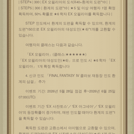
| STEP4 | 300 | EX 오필리아의 도석X40+환계의 도편*10 | |
| STEP5 | 300 | 환계의 도편*10 | ★5 및 이상 여행자 1명 확정
획득하며, 50% 확률로 ★6 학자 EX 오필리아를 획득합니다 |
STEP 인도에서 환계의 도편을 획득할 수 있으며, 환계의
도편*150으로 EX 오필리아의 대성도인(★6)*1개를 교환할 수
있습니다.
여행자의 클래스는 다음과 같습니다.
「EX 오필리아」(클래스:★★★★★★)
「EX 오필리아의 대성도인(★6)」으로 인도 시 ★6 학자 「EX
오필리아」 1개 확정 획득합니다
4. 신규 인도 「FINAL FANTASY Ⅳ 콜라보 재등장 인도 환
계의 삼걸」 추가
이벤트 기간: 2026년 5월 28일 점검 후~2026년 6월 25일
07:00(UTC)
이벤트 기간 'EX 사잔토스'／'EX 아그네아'／'EX 오필리
아'의 등장확률이 증가하며, 매번 인도할 때마다 환계의 도편*1
을 획득할 수 있습니다.
획득한 도편은 교환소에서 아이템으로 교환할 수 있으며,
환계의 도편*150으로 EX 사잔토스의 대성도인(★6) 1개 또는