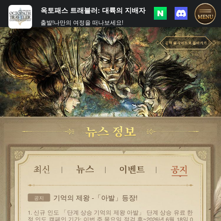
옥토패스 트래블러: 대륙의 지배자
출발!나만의 여정을 떠나보세요!
기억의 제왕 -「아발」등장!
공지
1. 신규 인도 「단계 상승 기억의 제왕 아발」 단계 상승 유료 한
정 인도 캠페인 기간: 이번 주 목요일 점검 후~2026년 6월 18일 0